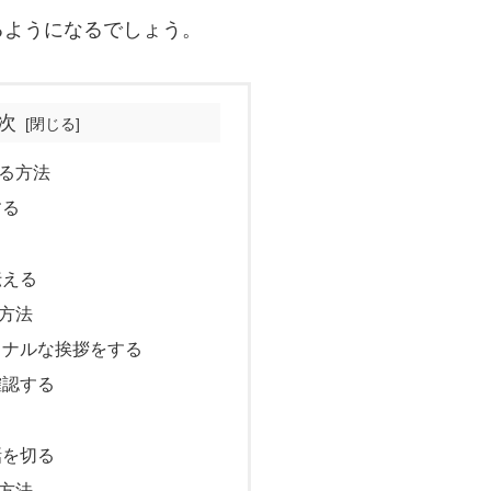
るようになるでしょう。
次
る方法
する
る
伝える
方法
ョナルな挨拶をする
確認する
話を切る
方法