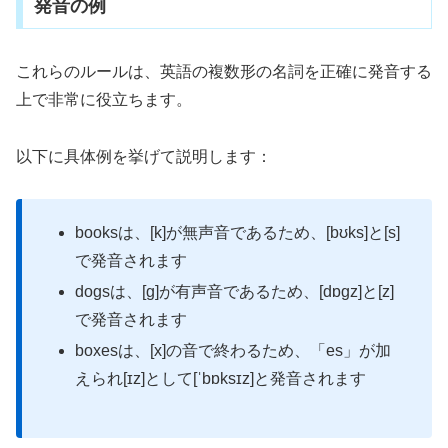
発音の例
これらのルールは、英語の複数形の名詞を正確に発音する
上で非常に役立ちます。
以下に具体例を挙げて説明します：
booksは、[k]が無声音であるため、[bʊks]と[s]
で発音されます
dogsは、[g]が有声音であるため、[dɒgz]と[z]
で発音されます
boxesは、[x]の音で終わるため、「es」が加
えられ[ɪz]として[ˈbɒksɪz]と発音されます