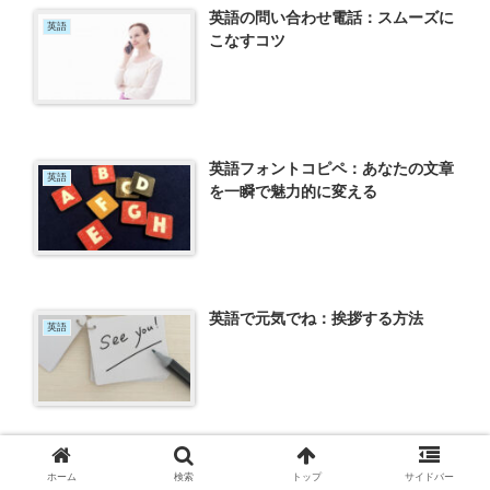
英語の問い合わせ電話：スムーズに
英語
こなすコツ
英語フォントコピペ：あなたの文章
英語
を一瞬で魅力的に変える
英語で元気でね：挨拶する方法
英語
英語ニュース：世界を身近に感じる
ホーム
検索
トップ
サイドバー
英語