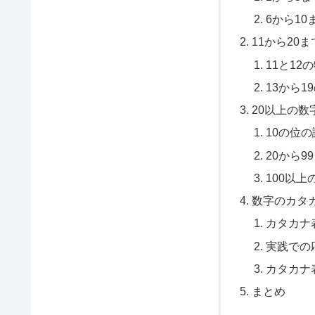
6から10
11から20
11と12
13から1
20以上の数
10の位
20から9
100以上
数字のカタ
カタカナ
実践での
カタカナ
まとめ