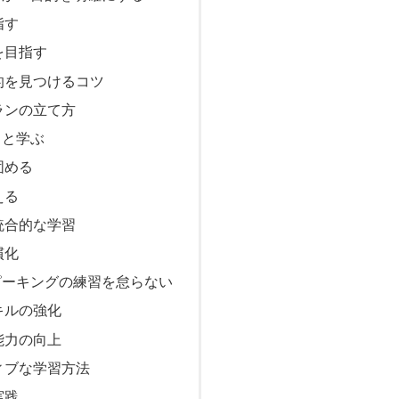
指す
を目指す
的を見つけるコツ
ランの立て方
りと学ぶ
固める
える
統合的な学習
慣化
ピーキングの練習を怠らない
キルの強化
能力の向上
ィブな学習方法
実践